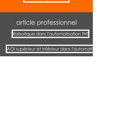
article professionnel
Robotique dans l'automatisation THT
AOI supérieur et inférieur dans l'automatisation THT
Contactez-nous
Vous souhaitez en savoir plus sur
nos solutions d'automatisation ou
organiser une consultation
individuelle ? Alors contactez-
nous dès aujourd'hui. Ensemble,
nous façonnons l’avenir de votre
production – efficace, innovante