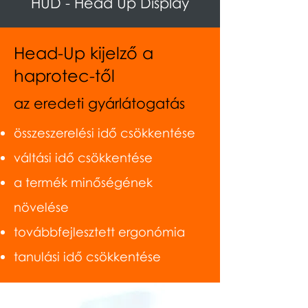
HUD - Head Up Display
Head-Up kijelző a
haprotec-től
az eredeti gyárlátogatás
összeszerelési idő csökkentése
váltási idő csökkentése
a termék minőségének
növelése
továbbfejlesztett ergonómia
tanulási idő csökkentése