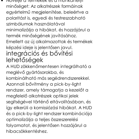
Növelje a termékek és a munkahelyi
minőséget: Az alkatrészek formáinak
egyértelmű megjelenítése, beleértve a
polaritást is, egyedi és testreszabható
szimbólumok használatával
minimalizálja a hibákat, és hozzájárul a
termék minőségének javításához.
Emellett az új alkalmazottak és termékek
képzési ideje is jelentősen javul.
integrációs és bővítési
lehetőségek
A HUD zökkenőmentesen integrálható a
meglévő gyártósorokba, és
kombinálható más segédrendszerekkel.
Azonnali bővítmény a pick-by-light
rendszer, amely támogatja a kezelőt a
megfelelő alkatrészek optikai jelek
segítségével történő eltávolításában, és
így elkerüli a komissiózási hibákat. A HUD
és a pick-by-light rendszer kombinációja
optimalizálja a teljes összeszerelési
folyamatot, és jelentősen hozzájárul a
hibacsökkentéshez.