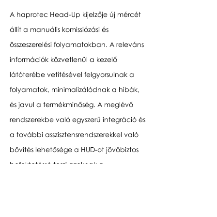
A haprotec Head-Up kijelzője új mércét
állít a manuális komissiózási és
összeszerelési folyamatokban. A releváns
információk közvetlenül a kezelő
látóterébe vetítésével felgyorsulnak a
folyamatok, minimalizálódnak a hibák,
és javul a termékminőség. A meglévő
rendszerekbe való egyszerű integráció és
a további asszisztensrendszerekkel való
bővítés lehetősége a HUD-ot jövőbiztos
befektetéssé teszi azoknak a
vállalatoknak, amelyek optimalizálni
szeretnék gyártási folyamataikat.