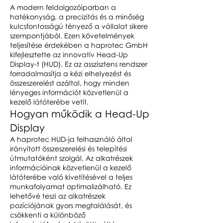
A modern feldolgozóiparban a
hatékonyság, a precizitás és a minőség
kulcsfontosságú tényező a vállalat sikere
szempontjából. Ezen követelmények
teljesítése érdekében a haprotec GmbH
kifejlesztette az innovatív Head-Up
Display-t (HUD). Ez az asszisztens rendszer
forradalmasítja a kézi elhelyezést és
összeszerelést azáltal, hogy minden
lényeges információt közvetlenül a
kezelő látóterébe vetít.
Hogyan működik a Head-Up
Display
A haprotec HUD-ja felhasználó által
irányított összeszerelési és telepítési
útmutatóként szolgál. Az alkatrészek
információinak közvetlenül a kezelő
látóterébe való kivetítésével a teljes
munkafolyamat optimalizálható. Ez
lehetővé teszi az alkatrészek
pozíciójának gyors megtalálását, és
csökkenti a különböző