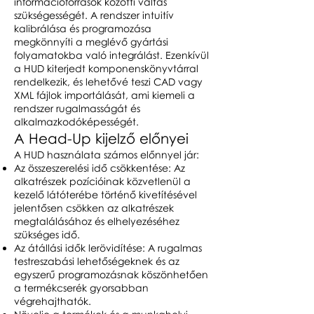
információforrások közötti váltás
szükségességét. A rendszer intuitív
kalibrálása és programozása
megkönnyíti a meglévő gyártási
folyamatokba való integrálást. Ezenkívül
a HUD kiterjedt komponenskönyvtárral
rendelkezik, és lehetővé teszi CAD vagy
XML fájlok importálását, ami kiemeli a
rendszer rugalmasságát és
alkalmazkodóképességét.
A Head-Up kijelző előnyei
A HUD használata számos előnnyel jár:
Az összeszerelési idő csökkentése: Az
alkatrészek pozícióinak közvetlenül a
kezelő látóterébe történő kivetítésével
jelentősen csökken az alkatrészek
megtalálásához és elhelyezéséhez
szükséges idő.
Az átállási idők lerövidítése: A rugalmas
testreszabási lehetőségeknek és az
egyszerű programozásnak köszönhetően
a termékcserék gyorsabban
végrehajthatók.