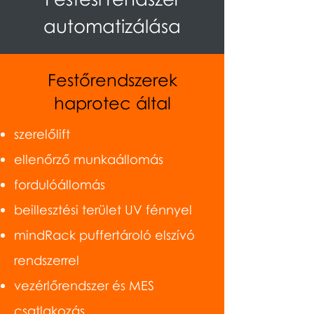
automatizálása
Festőrendszerek
haprotec által
szerelőlift
ellenőrző munkaállomás
fordulóállomás
beillesztési terület UV fénnyel
mindRack puffertároló elszívó
rendszerrel
vezérlőrendszer és MES
csatlakozás