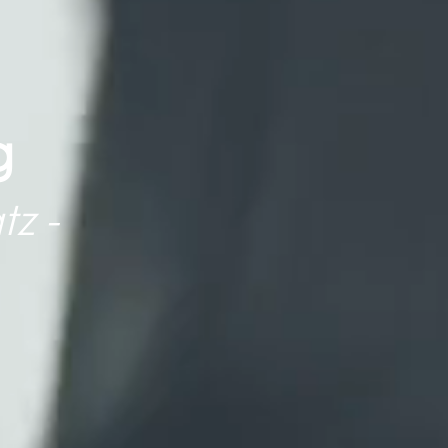
g
z -