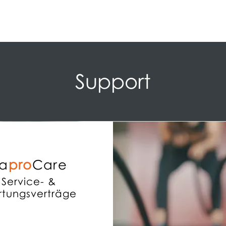
Support
a
pro
Care
Service- &
tungsverträge