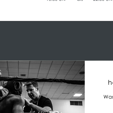
h
War