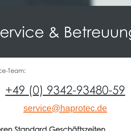
Service & Betreuun
ice-Team:
+49 (0) 9342-93480-59
service@haprotec.de
eren Standard Geschäftszeiten